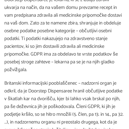
ukvarja na način, da na vašem domu prevzame recept in
vam predpisana zdravila ali medicinske pripomočke dostavi
na vaš dom. Zato za te namene zbira, shranjuje in obdeluje
osebne podatke posebne kategorije – občutljivi osebni
podatki. Ti podatki nakazujejo na zdravstveno stanje
pacientov, ki so jim dostavili zdravila ali medicinske
pripomočke. GDPR ima za obdelavo te vrste podatkov še
posebej stroge zahteve – lekarna pa se je na njih gladko
požvižgala.
Britanski informacijski pooblaščenec – nadzorni organ je
odkril, da je Doorstep Dispensaree hranil občutljive podatke
v škatlah kar na dvorišču, kjer bi lahko vsak brskal po njih,
pa še deževnica jih je poškodovala. Členi GDPR, ki jih je
podjetje kršilo, so se hitro množili (5. člen, pa 13. in 14., pa 32.
…), in nadzornemu organu ni preostalo drugega, kot da je