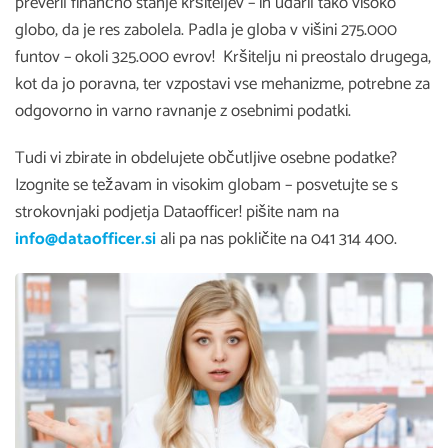
preveril finančno stanje kršiteljev – in udaril tako visoko
globo, da je res zabolela. Padla je globa v višini 275.000
funtov – okoli 325.000 evrov! Kršitelju ni preostalo drugega,
kot da jo poravna, ter vzpostavi vse mehanizme, potrebne za
odgovorno in varno ravnanje z osebnimi podatki.
Tudi vi zbirate in obdelujete občutljive osebne podatke?
Izognite se težavam in visokim globam – posvetujte se s
strokovnjaki podjetja Dataofficer! pišite nam na
info@dataofficer.si
ali pa nas pokličite na 041 314 400.