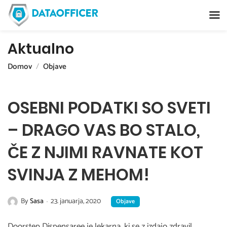
Aktualno
Domov
Objave
OSEBNI PODATKI SO SVETI
– DRAGO VAS BO STALO,
ČE Z NJIMI RAVNATE KOT
SVINJA Z MEHOM!
By
Sasa
23. januarja, 2020
Objave
Doorstep Dispensaree je lekarna, ki se z izdajo zdravil