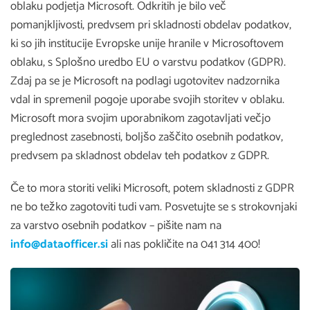
oblaku podjetja Microsoft. Odkritih je bilo več
pomanjkljivosti, predvsem pri skladnosti obdelav podatkov,
ki so jih institucije Evropske unije hranile v Microsoftovem
oblaku, s Splošno uredbo EU o varstvu podatkov (GDPR).
Zdaj pa se je Microsoft na podlagi ugotovitev nadzornika
vdal in spremenil pogoje uporabe svojih storitev v oblaku.
Microsoft mora svojim uporabnikom zagotavljati večjo
preglednost zasebnosti, boljšo zaščito osebnih podatkov,
predvsem pa skladnost obdelav teh podatkov z GDPR.
Če to mora storiti veliki Microsoft, potem skladnosti z GDPR
ne bo težko zagotoviti tudi vam. Posvetujte se s strokovnjaki
za varstvo osebnih podatkov – pišite nam na
info@dataofficer.si
ali nas pokličite na 041 314 400!