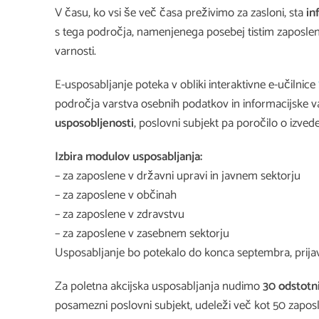
V času, ko vsi še več časa preživimo za zasloni, sta
in
s tega področja, namenjenega posebej tistim zaposlen
varnosti.
E-usposabljanje poteka v obliki interaktivne e-učilnice
področja varstva osebnih podatkov in informacijske v
usposobljenosti
, poslovni subjekt pa poročilo o izve
Izbira modulov usposabljanja:
– za zaposlene v državni upravi in javnem sektorju
– za zaposlene v občinah
– za zaposlene v zdravstvu
– za zaposlene v zasebnem sektorju
Usposabljanje bo potekalo do konca septembra, prij
Za poletna akcijska usposabljanja nudimo
30 odstotn
posamezni poslovni subjekt, udeleži več kot 50 zaposl