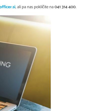
fficer.si
, ali pa nas pokličite na
041 314 400
.