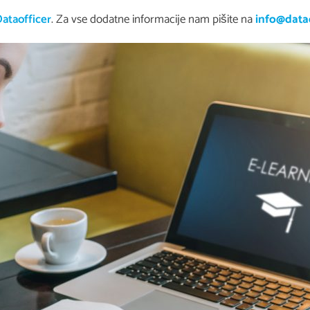
ataofficer
. Za vse dodatne informacije nam pišite na
info@datao