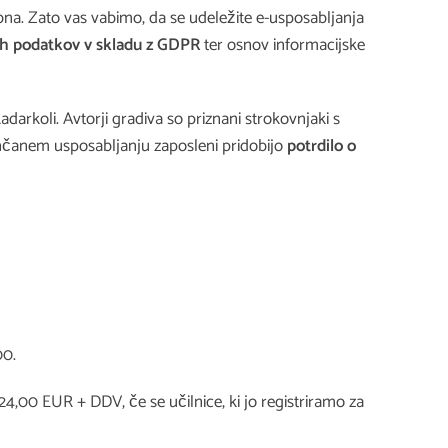
a. Zato vas vabimo, da se udeležite e-usposabljanja
ih podatkov v skladu z GDPR
ter osnov informacijske
adarkoli. Avtorji gradiva so priznani strokovnjaki s
ončanem usposabljanju zaposleni pridobijo
potrdilo o
00.
,00 EUR + DDV, če se učilnice, ki jo registriramo za