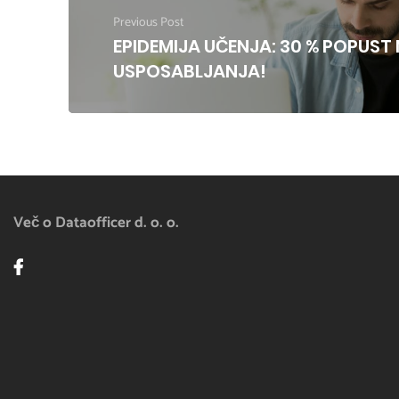
Previous Post
EPIDEMIJA UČENJA: 30 % POPUST 
USPOSABLJANJA!
Več o Dataofficer d. o. o.