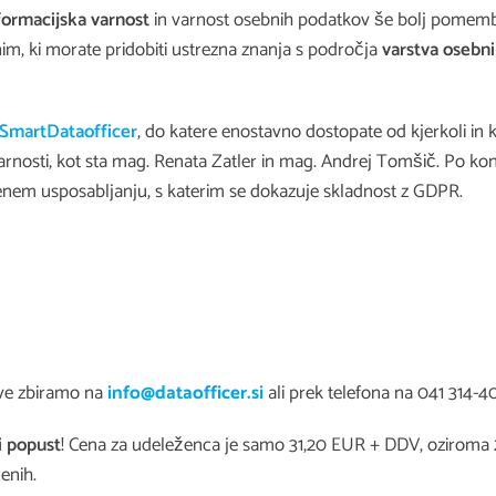
formacijska varnost
in varnost osebnih podatkov še bolj pomembn
im, ki morate pridobiti ustrezna znanja s področja
varstva osebn
SmartDataofficer
, do katere enostavno dostopate od kjerkoli in k
arnosti, kot sta mag. Renata Zatler in mag. Andrej Tomšič. Po k
denem usposabljanju, s katerim se dokazuje skladnost z GDPR.
ave zbiramo na
info@dataofficer.si
ali prek telefona na 041 314-4
i popust
! Cena za udeleženca je samo 31,20 EUR + DDV, oziroma 24
enih.