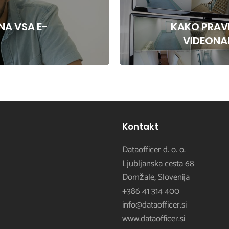
NA VSA E-
KAKO PRAV
VIDEONAD
Kontakt
Dataofficer d. o. o.
Ljubljanska cesta 68
Domžale, Slovenija
+386 41 314 400
info@dataofficer.si
www.dataofficer.si