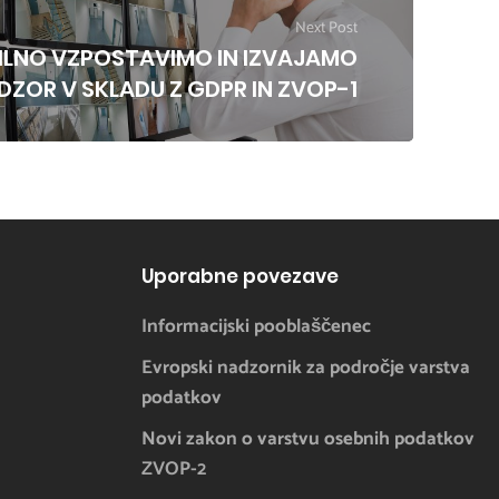
Next Post
ILNO VZPOSTAVIMO IN IZVAJAMO
ZOR V SKLADU Z GDPR IN ZVOP-1
Uporabne povezave
Informacijski pooblaščenec
Evropski nadzornik za področje varstva
podatkov
Novi zakon o varstvu osebnih podatkov
ZVOP-2