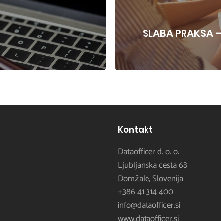
SLABA PRAKSA 
Kontakt
Dataofficer d. o. o.
Ljubljanska cesta 68
Domžale, Slovenija
+386 41 314 400
info@dataofficer.si
www.dataofficer.si