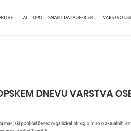
ORITVE
AI
DPO
SMART DATAOFFICER
VARSTVO OS
OPSKEM DNEVU VARSTVA OS
macijski pooblaščenec organiziral okroglo mizo o aktualnih izziv