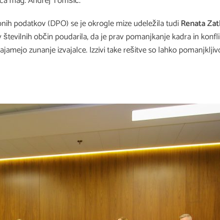
nca mag. Andrej Tomšič.
nih podatkov (DPO) se je okrogle mize udeležila tudi
Renata Zat
tevilnih občin poudarila, da je prav pomanjkanje kadra in konflik
ajamejo zunanje izvajalce. Izzivi take rešitve so lahko pomanjkl