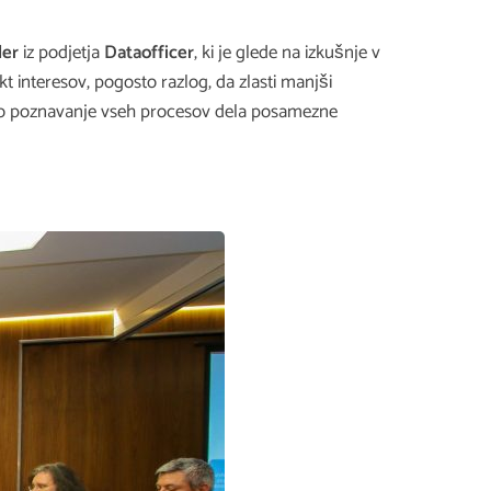
ler
iz podjetja
Dataofficer
, ki je glede na izkušnje v
t interesov, pogosto razlog, da zlasti manjši
jivo poznavanje vseh procesov dela posamezne