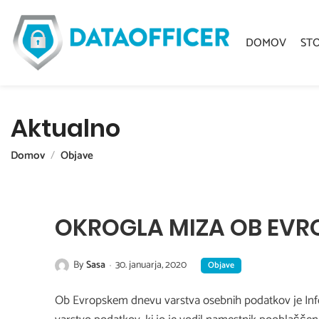
DOMOV
ST
Aktualno
Domov
Objave
OKROGLA MIZA OB EVR
By
Sasa
30. januarja, 2020
Objave
Ob Evropskem dnevu varstva osebnih podatkov je Infor