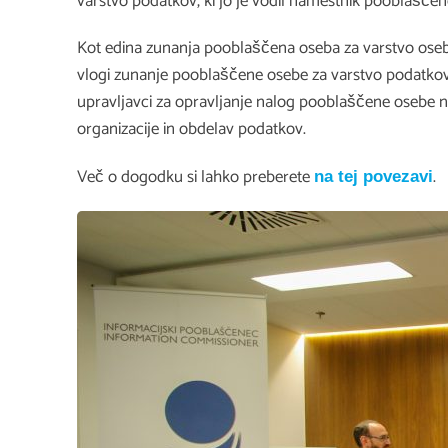
varstvo podatkov, ki jo je vodil namestnik pooblašče
Kot edina zunanja pooblaščena oseba za varstvo oseb
vlogi zunanje pooblaščene osebe za varstvo podatkov š
upravljavci za opravljanje nalog pooblaščene osebe n
organizacije in obdelav podatkov.
Več o dogodku si lahko preberete
.
na tej povezavi